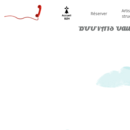
Arti
Réserver
stru
BOUVAIS Odil