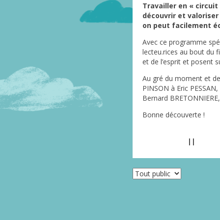
Travailler en « circui
découvrir et valoriser
on peut facilement éch
Avec ce programme spéc
lecteu.rices au bout du f
et de l’esprit et posent 
Au gré du moment et de l
PINSON à Eric PESSAN,
Bernard BRETONNIERE,
Bonne découverte !
Catalogue ici
||
Intervi