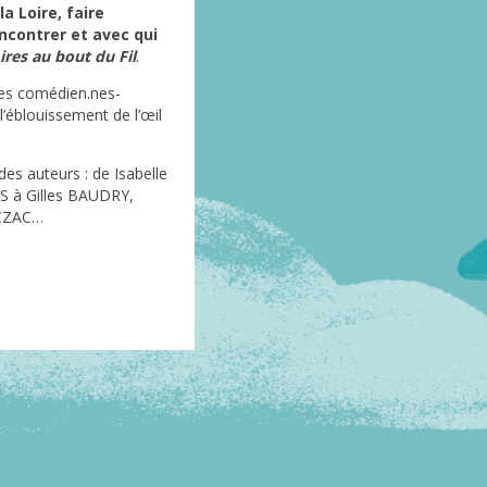
a Loire, faire
encontrer et avec qui
ires au bout du Fil
.
es comédien.nes-
l’éblouissement de l’œil
es auteurs : de Isabelle
 à Gilles BAUDRY,
LCZAC…