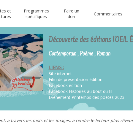
stes et
Programmes
Faire un
Commentaires
ctures
spécifiques
don
Découverte des éditions l'OEIL
Contemporain , Poème , Roman
LIENS :
Site internet
Film de presentation édition
Facebook édition
Facebook Histoires au bout du fil
Evènement Printemps des poetes 2023
nt, à travers les mots et les images, à rendre le lecteur plus rêveu