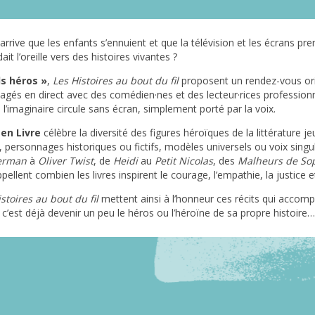
arrive que les enfants s’ennuient et que la télévision et les écrans pr
it l’oreille vers des histoires vivantes ?
ds héros »
,
Les Histoires au bout du fil
proposent un rendez-vous orig
tagés en direct avec des comédien·nes et des lecteur·rices professio
l’imaginaire circule sans écran, simplement porté par la voix.
 en Livre
célèbre la diversité des figures héroïques de la littérature j
, personnages historiques ou fictifs, modèles universels ou voix singu
erman
à
Oliver Twist
, de
Heidi
au
Petit Nicolas
, des
Malheurs de So
ppellent combien les livres inspirent le courage, l’empathie, la justice et
stoires au bout du fil
mettent ainsi à l’honneur ces récits qui accom
, c’est déjà devenir un peu le héros ou l’héroïne de sa propre histoire…