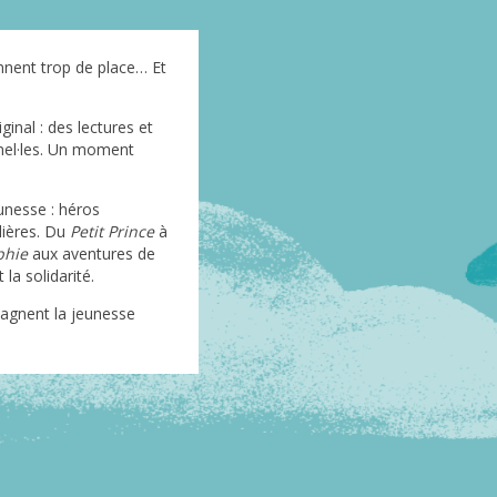
ennent trop de place… Et
inal : des lectures et
nnel·les. Un moment
eunesse : héros
lières. Du
Petit Prince
à
phie
aux aventures de
 la solidarité.
pagnent la jeunesse