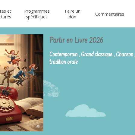
stes et
Programmes
Faire un
Commentaires
ctures
spécifiques
don
Partir en Livre 2026
Contemporain , Grand classique , Chanson 
tradition orale